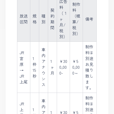
広告
制作
料
契
料
（１
放送
規
種
約
（概
ヶ
備考
区間
格
別
期
算/
月/
間
税
税
別）
別）
制作
車
JR
料は
内
宮
1
別途
ア
1
￥30
￥5
原
枠
お見
ナ
ヶ
0,00
0,00
→
15
積り
ウ
月
0-
0～
JR
秒
致し
ン
上尾
ま
ス
す。
制作
車
JR
料は
内
上
1
別途
ア
1
￥30
￥5